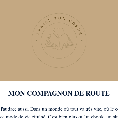
MON COMPAGNON DE ROUTE
 l'audace aussi. Dans un monde où tout va très vite, où l
 mode de vie effréné. C'est bien plus qu'un ebook, un simp