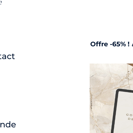
?
Offre -65% ! 
tact
ande