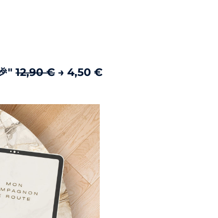
🎉"
12,90 €
→ 4,50 €