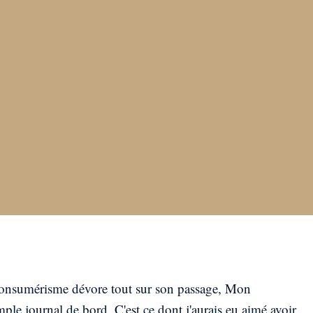
e consumérisme dévore tout sur son passage, Mon
le journal de bord. C'est ce dont j'aurais eu aimé avoir